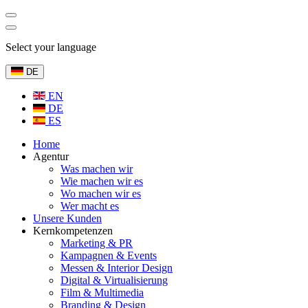
Select your language
DE
EN
DE
ES
Home
Agentur
Was machen wir
Wie machen wir es
Wo machen wir es
Wer macht es
Unsere Kunden
Kernkompetenzen
Marketing & PR
Kampagnen & Events
Messen & Interior Design
Digital & Virtualisierung
Film & Multimedia
Branding & Design