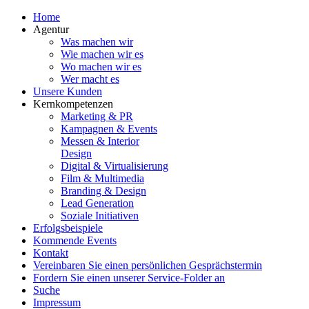
Home
Agentur
Was machen wir
Wie machen wir es
Wo machen wir es
Wer macht es
Unsere Kunden
Kernkompetenzen
Marketing & PR
Kampagnen & Events
Messen & Interior
Design
Digital & Virtualisierung
Film & Multimedia
Branding & Design
Lead Generation
Soziale Initiativen
Erfolgsbeispiele
Kommende Events
Kontakt
Vereinbaren Sie einen persönlichen Gesprächstermin
Fordern Sie einen unserer Service-Folder an
Suche
Impressum